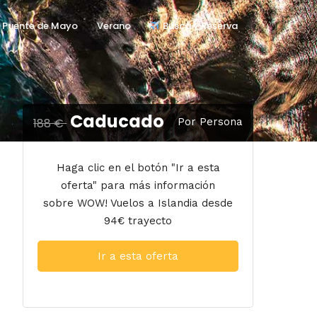
Puente de Mayo
Verano
Busca y Reserva
Caducado
188 €
Por Persona
Haga clic en el botón "Ir a esta
oferta" para más información
sobre WOW! Vuelos a Islandia desde
94€ trayecto
Ir a esta oferta