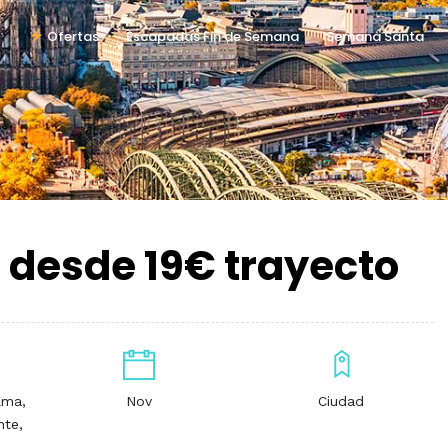
Ofertas
Escapadas Fin de Semana
Semana Santa
 desde 19€ trayecto
lma,
Nov
Ciudad
nte,