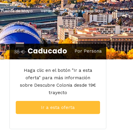
Puente de Mayo
Verano
Busca y Reserva
Caducado
38 €
Por Persona
Haga clic en el botón "Ir a esta
oferta" para más información
sobre Descubre Colonia desde 19€
trayecto
Ir a esta oferta