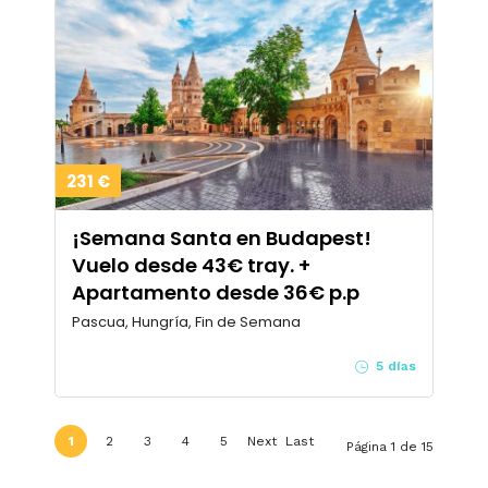
231 €
¡Semana Santa en Budapest!
Vuelo desde 43€ tray. +
Apartamento desde 36€ p.p
Pascua, Hungría, Fin de Semana
5 días
1
2
3
4
5
Next
Last
Página 1 de 15
›
»