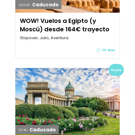
Caducado
328 €
WOW! Vuelos a Egipto (y
Moscú) desde 164€ trayecto
Stopover, Julio, Aventura
10 días
Vuelo
Caducado
117 €