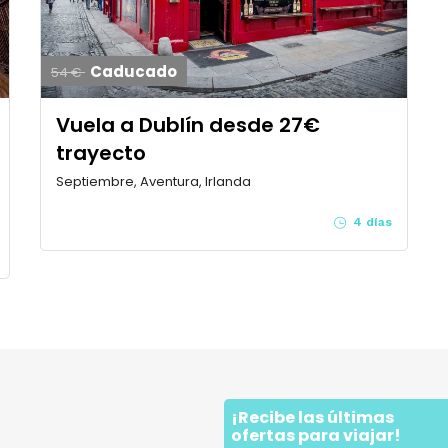
Caducado
54 €
Vuela a Dublín desde 27€
trayecto
Septiembre, Aventura, Irlanda
4 días
¡Recibe las últimas
a
ofertas para viajar!