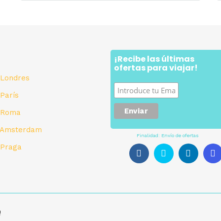
¡Recibe las últimas
a
ofertas para viajar!
 Londres
 París
a Roma
a Amsterdam
Finalidad: Envío de ofertas
 Praga
!