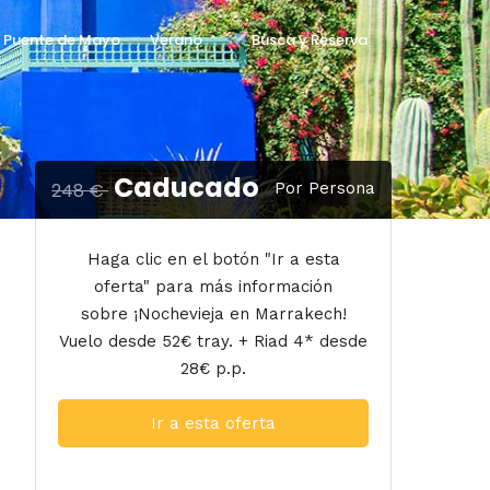
Puente de Mayo
Verano
Busca y Reserva
Caducado
248 €
Por Persona
Haga clic en el botón "Ir a esta
oferta" para más información
sobre ¡Nochevieja en Marrakech!
Vuelo desde 52€ tray. + Riad 4* desde
28€ p.p.
Ir a esta oferta