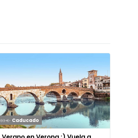
Caducado
83 €
Verano en Verona ;) Vuela a