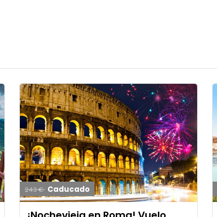
Caducado
243 €
¡Nochevieja en Roma! Vuelo