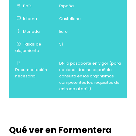
País
España
Idioma
Castellano
Moneda
Euro
Tasas de
Sí
alojamiento
DNI o pasaporte en vigor (para
Documentación
nacionalidad no española
necesaria
consulta en los organismos
competentes los requisitos de
entrada al país)
Qué ver en Formentera