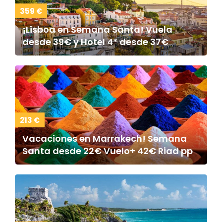
359 €
¡Lisboa en Semana Santa! Vuela
desde 39€ y Hotel 4* desde 37€
213 €
Vacaciones en Marrakech! Semana
Santa desde 22€ Vuelo+ 42€ Riad pp